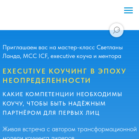
Приглашаем вас на мастер-класс Светланы
Ланда, МСС ICF, executive коуча и ментора
EXECUTIVE КОУЧИНГ В ЭПОХУ
НЕОПРЕДЕЛЕННОСТИ
КАКИЕ КОМПЕТЕНЦИИ НЕОБХОДИМЫ
КОУЧУ, ЧТОБЫ БЫТЬ НАДЁЖНЫМ
ПАРТНЁРОМ ДЛЯ ПЕРВЫХ ЛИЦ
Живая встреча с автором трансформационной
модели коучинга лидеров
16 ИЮЛЯ | 18:30 МСК | ОНЛАЙН