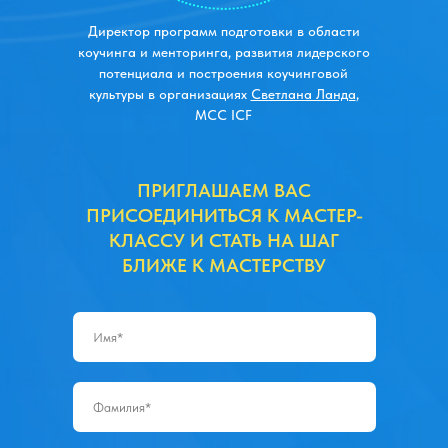
Директор программ подготовки в области
коучинга и менторинга, развития лидерского
потенциала и построения коучинговой
культуры в организациях
Светлана Ланда
,
ПОДХОД, КОТОРЫЙ ОБЪЕДИНЯЕТ
МСС ICF
ПРОФЕССИОНАЛЬНОЕ МАСТЕРСТВО,
СОВРЕМЕННЫЕ ИССЛЕДОВАНИЯ НЕЙРО
НАУКИ, ЛИДЕРСТВА И МНОГОЛЕТНИЙ
ПРИГЛАШАЕМ ВАС
ПРАКТИЧЕСКИЙ ОПЫТ СОПРОВОЖДЕНИЯ
ПРИСОЕДИНИТЬСЯ К МАСТЕР-
РУКОВОДИТЕЛЕЙ.
КЛАССУ И СТАТЬ НА ШАГ
БЛИЖЕ К МАСТЕРСТВУ
Эта открытая встреча направлена на то,
чтобы больше людей и организаций
смогли узнать о ценности коучинга в
меняющемся мире, о том, как лидерам
сохранять устойчивость и держать
вектор на развитие в любые времена.