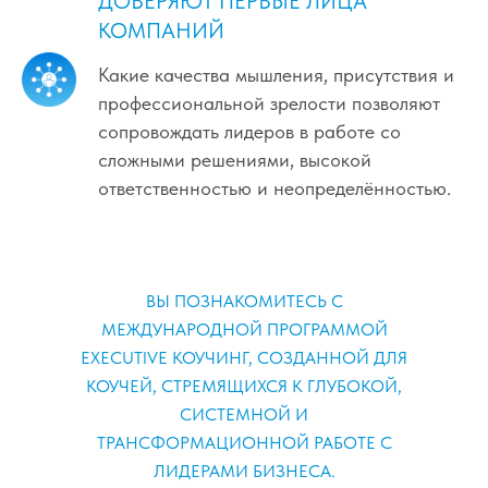
ДОВЕРЯЮТ ПЕРВЫЕ ЛИЦА
начинаются тогда, когда меняется качество
КОМПАНИЙ
внимания, мышления и внутренней свободы
Какие качества мышления, присутствия и
человека, принимающего решения.
профессиональной зрелости позволяют
Именно поэтому в основе нашей программы
сопровождать лидеров в работе со
лежит ценностно-ориентированный
сложными решениями, высокой
Executive Coaching — подход, который
ответственностью и неопределённостью.
помогает лидерам сохранять ясность,
действовать осознанно и создавать среду, в
которой люди способны раскрывать свой
потенциал.
ВЫ ПОЗНАКОМИТЕСЬ С
Узнайте о
международной программе
МЕЖДУНАРОДНОЙ ПРОГРАММОЙ
Executive Coaching
, MBA в мире коучинге,
EXECUTIVE КОУЧИНГ, СОЗДАННОЙ ДЛЯ
созданной для тех, кто стремится к глубине
КОУЧЕЙ, СТРЕМЯЩИХСЯ К ГЛУБОКОЙ,
и системности в работе с запросами
СИСТЕМНОЙ И
бизнеса во периоды трансформации
ТРАНСФОРМАЦИОННОЙ РАБОТЕ С
лидера и команд.
ЛИДЕРАМИ БИЗНЕСА.