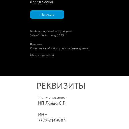
и предложения
Написать
© Международный центр коучинга
Style of Life Academy 2025.
Политик
и
Cогласие на обработку персональных данных
Образец договора
РЕКВИЗИТЫ
Наименование
ИП Ланда С.Г.
ИНН
772351149984