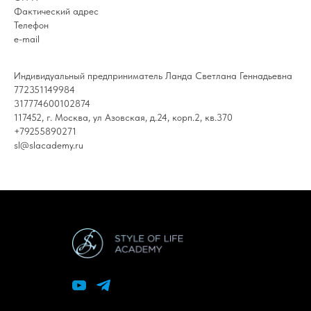
Фактический адрес
Телефон
e-mail
Индивидуальный предприниматель Ланда Светлана Геннадьевна
772351149984
317774600102874
117452, г. Москва, ул Азовская, д.24, корп.2, кв.370
+79255890271
sl@slacademy.ru