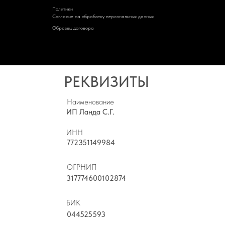
Политик
и
Cогласие на обработку персональных данных
Образец договора
РЕКВИЗИТЫ
Наименование
ИП Ланда С.Г.
ИНН
772351149984
ОГРНИП
317774600102874
БИК
044525593