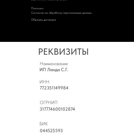
Политик
и
Cогласие на обработку персональных данных
Образец договора
РЕКВИЗИТЫ
Наименование
ИП Ланда С.Г.
ИНН
772351149984
ОГРНИП
317774600102874
БИК
044525593