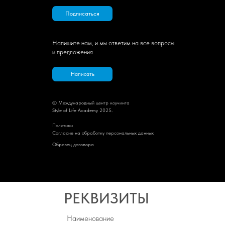
Подписаться
Напишите нам, и мы ответим на все вопросы
и предложения
Написать
© Международный центр коучинга
Style of Life Academy 2025.
Политик
и
Cогласие на обработку персональных данных
Образец договора
РЕКВИЗИТЫ
Наименование