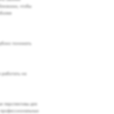
близкими, чтобы
иболее
лубоко понимать
е работать на
е перспективы для
и профессиональных