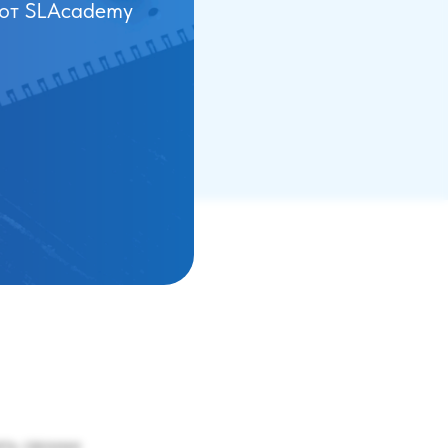
 от SLAcademy
и клиента
зданию инсайта и
ять своими