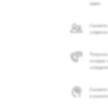
задач
Сможете 
создании
Получите
которые 
сотрудни
Сможете 
в коучинг