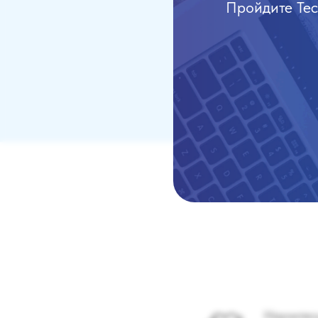
Пройдите Те
Замечать 
Делиться
выхода з
Научитес