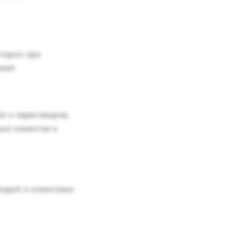
сторон при
елей
й и переговоров,
их клиентов и
андой и клиентами