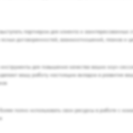
выступать партнером для клиента и заинтересованных 
 ясных договоренностей, взаимоотношений, планов и ц
 инструменты для повышения качества ваших коуч-сесси
сделают вашу работу настоящим вкладом в развитие ваш
ков
более полно использовать свои ресурсы в работе с ком
е