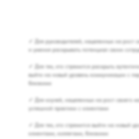
✓ Для руководителей, нацеленных на рост 
и умения раскрывать потенциал своих сотр
✓ Для тех, кто стремится раскрыть аутентич
выйти на новый уровень коммуникации с па
близкими
✓ Для коучей, нацеленных на рост своего м
успешной практики с клиентами
✓ Для тех, кто стремится выйти на новый у
клиентами, коллегами, близкими