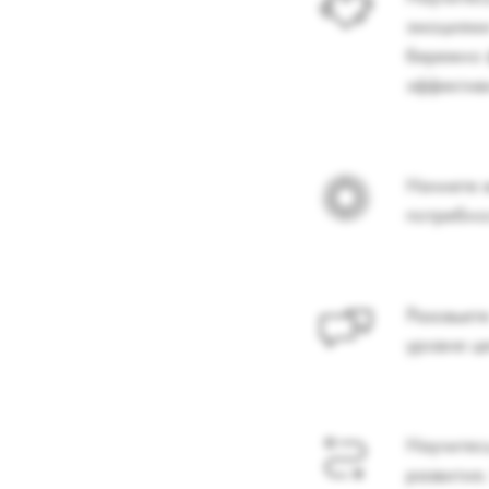
эмоциями
бережно 
эффектив
Начнете 
потребно
Разовьет
уровне ц
Научитес
развития