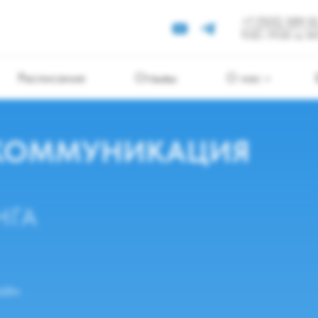
+7 (925) 589 02
9:00—19:00 по 
Расписание
Отзывы
О нас
КОММУНИКАЦИЯ
НГА
айн