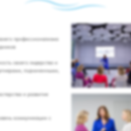
своего профессионализма
удников
ность своего лидерства и
ртнерами, подчиненными,
астерства и развитие
ровень коммуникации с