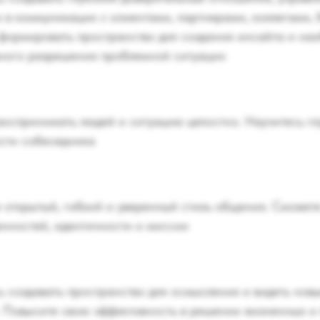
 в коммуникации с клиентами, партнерами, коллегами, 
формировать пространство для создания инсайта и на
ного разрешения проблемной ситуации
воспринимать людей и ситуацию целостно. Научитесь г
сти собеседника
е открытый, гибкий и уверенный стиль общения. Сможет
енностей, идентичности и миссии
ь создавать пространство для осмысления и видеть новы
. Повысите свою эффективность в решении жизненных 