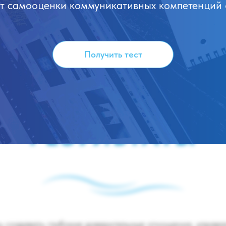
ст самооценки коммуникативных компетенций
то, что работает на рост прогресса сотрудника ил
 наблюдениями, которые могут способствовать со
Получить тест
а рамки текущего способа мышления
РЕЗУЛЬТАТЫ
ь создавать глубокие доверительные отношения, управл