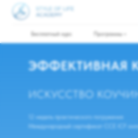
Бесплатный курс
Программы
ЭФФЕКТИВНАЯ 
ИСКУССТВО КОУЧИ
12 недель практического погружения
Международный сертификат CCE ICF онл