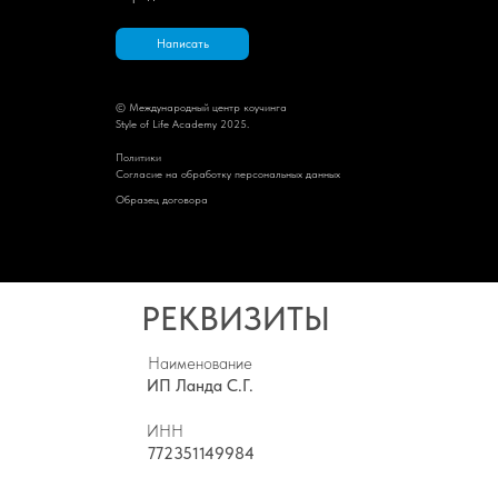
Написать
© Международный центр коучинга
Style of Life Academy 2025.
Политик
и
Cогласие на обработку персональных данных
Образец договора
РЕКВИЗИТЫ
Наименование
ИП Ланда С.Г.
ИНН
772351149984