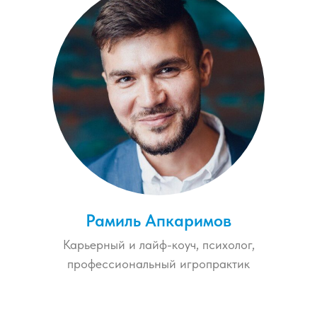
Рамиль Апкаримов
Карьерный и лайф-коуч, пcихoлoг,
пpофeсcиoнaльный игpoпpaктик