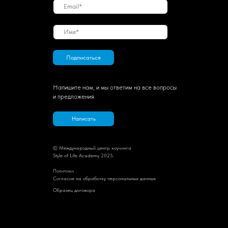
Подписаться
Напишите нам, и мы ответим на все вопросы
и предложения
Написать
© Международный центр коучинга
Style of Life Academy 2025.
Политик
и
Cогласие на обработку персональных данных
Образец договора