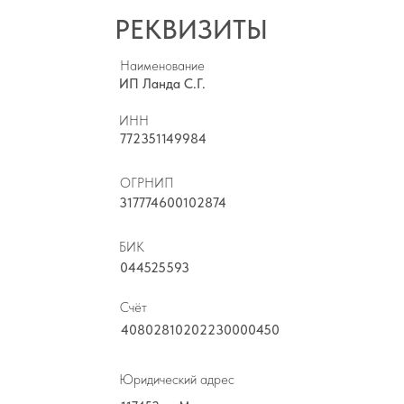
РЕКВИЗИТЫ
Наименование
ИП Ланда С.Г.
ИНН
772351149984
ОГРНИП
317774600102874
БИК
044525593
Счёт
40802810202230000450
Юридический адрес