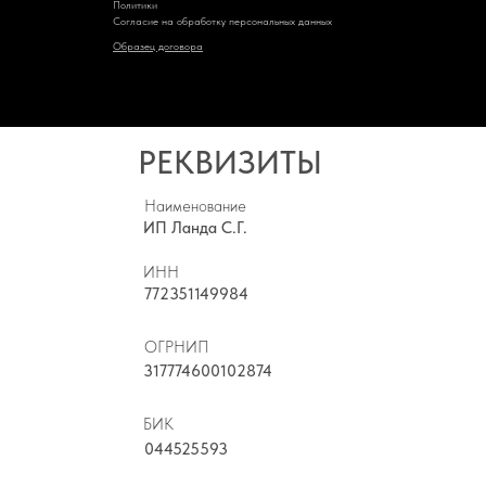
Политик
и
Cогласие на обработку персональных данных
Образец договора
РЕКВИЗИТЫ
Наименование
ИП Ланда С.Г.
ИНН
772351149984
ОГРНИП
317774600102874
БИК
044525593