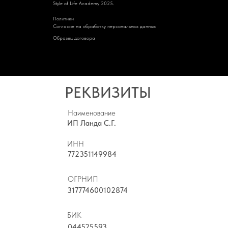
Style of Life Academy 2025.
Политик
и
Cогласие на обработку персональных данных
Образец договора
РЕКВИЗИТЫ
Наименование
ИП Ланда С.Г.
ИНН
772351149984
ОГРНИП
317774600102874
БИК
044525593