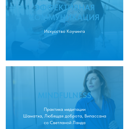
ЭФФЕКТИВНАЯ
КОММУНИКАЦИЯ
Искусство Коучинга
MINDFULNESS
Практика медитации
Шаматха, Любящая доброта, Випассана
со Светланой Ланда