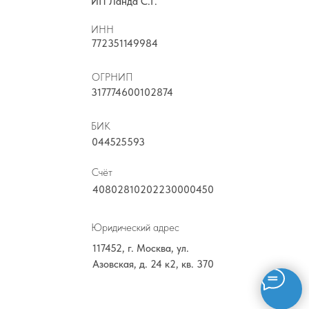
ИП Ланда С.Г.
ИНН
772351149984
ОГРНИП
317774600102874
БИК
044525593
Счёт
40802810202230000450
Юридический адрес
117452, г. Москва, ул.
Азовская, д. 24 к2, кв. 370