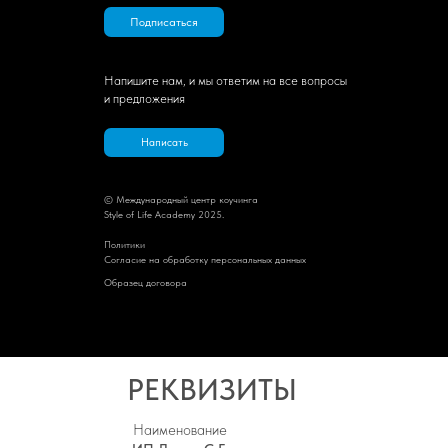
Подписаться
Напишите нам, и мы ответим на все вопросы
и предложения
Написать
© Международный центр коучинга
Style of Life Academy 2025.
Политик
и
Cогласие на обработку персональных данных
Образец договора
РЕКВИЗИТЫ
Наименование