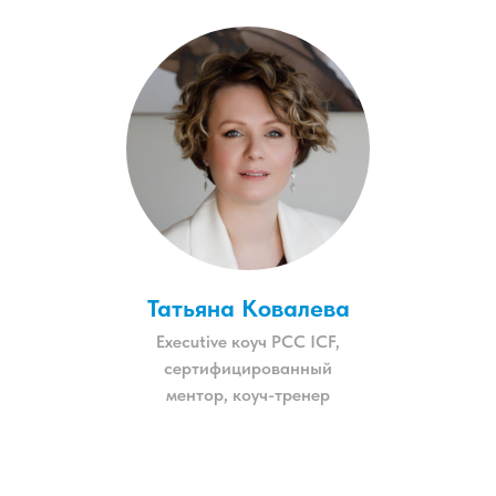
Татьяна Ковалева
Еxecutive коуч РСС ICF,
сертифицированный
ментор, коуч-тренер