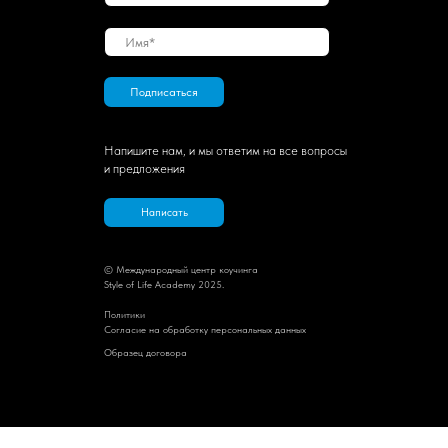
Подписаться
Напишите нам, и мы ответим на все вопросы
и предложения
Написать
© Международный центр коучинга
Style of Life Academy 2025.
Политик
и
Cогласие на обработку персональных данных
Образец договора