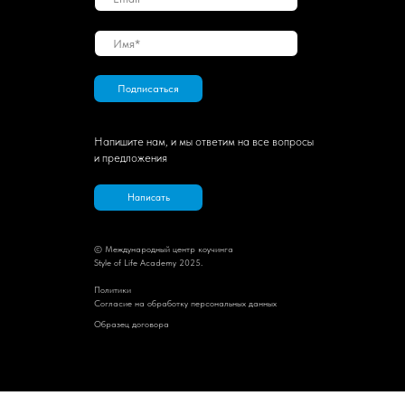
Подписаться
Напишите нам, и мы ответим на все вопросы
и предложения
Написать
© Международный центр коучинга
Style of Life Academy 2025.
Политик
и
Cогласие на обработку персональных данных
Образец договора