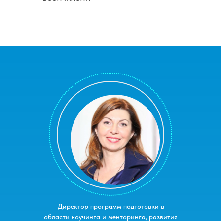
Директор программ подготовки в
области коучинга и менторинга, развития