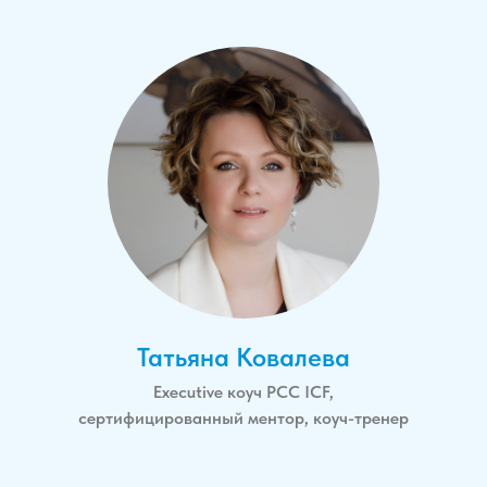
Татьяна Ковалева
Еxecutive коуч РСС ICF,
сертифицированный ментор, коуч-тренер