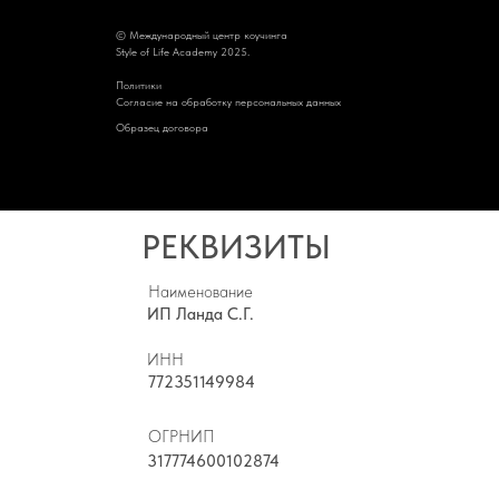
© Международный центр коучинга
Style of Life Academy 2025.
Политик
и
Cогласие на обработку персональных данных
Образец договора
РЕКВИЗИТЫ
Наименование
ИП Ланда С.Г.
ИНН
772351149984
ОГРНИП
317774600102874