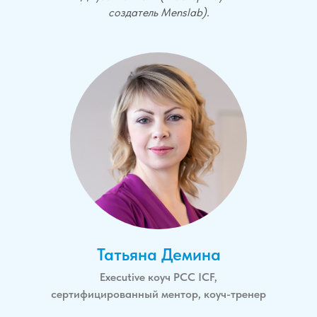
создатель Menslab).
Татьяна Демина
Еxecutive коуч РСС ICF,
сертифицированный ментор, коуч-тренер