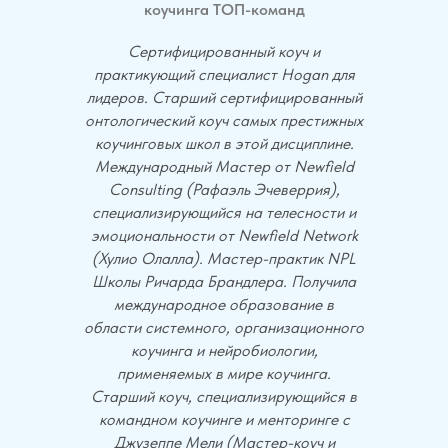
коучинга ТОП-команд
Сертифицированный коуч и
практикующий специалист Hogan для
лидеров. Старший сертифицированный
онтологический коуч самых престижных
коучинговых школ в этой дисциплине.
Международный Мастер от Newfield
Consulting (Рафаэль Эчеверрия),
специализирующийся на телесности и
эмоциональности от Newfield Network
(Хулио Олалла). Мастер-практик NPL
Школы Ричарда Брандлера. Получила
международное образование в
области системного, организационного
коучинга и нейробиологии,
применяемых в мире коучинга.
Старший коуч, специализирующийся в
командном коучинге и менторинге с
Джузеппе Мели (Мастер-коуч и