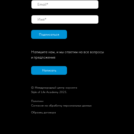
Подписаться
Напишите нам, и мы ответим на все вопросы
и предложения
Написать
© Международный центр коучинга
Style of Life Academy 2025.
Политик
и
Cогласие на обработку персональных данных
Образец договора