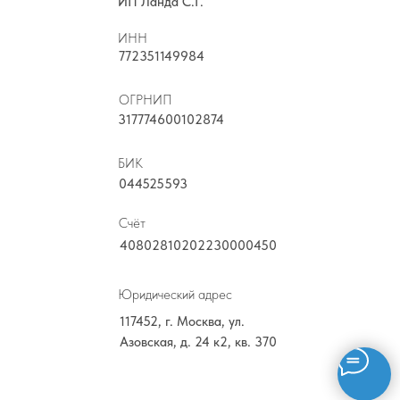
ИП Ланда С.Г.
ИНН
772351149984
ОГРНИП
317774600102874
БИК
044525593
Счёт
40802810202230000450
Юридический адрес
117452, г. Москва, ул.
Азовская, д. 24 к2, кв. 370