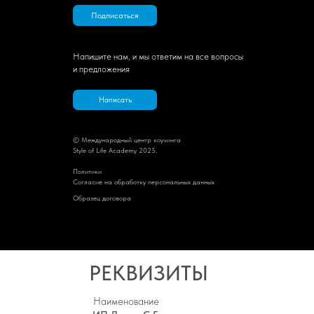
Подписаться
Напишите нам, и мы ответим на все вопросы
и предложения
Написать
© Международный центр коучинга
Style of Life Academy 2025.
Политик
и
Cогласие на обработку персональных данных
Образец договора
РЕКВИЗИТЫ
Наименование