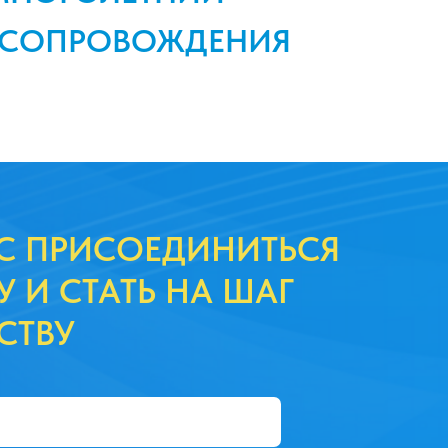
 СОПРОВОЖДЕНИЯ
С ПРИСОЕДИНИТЬСЯ
У И СТАТЬ НА ШАГ
СТВУ
авлена на то, чтобы больше
и узнать о ценности коучинга
 как лидерам сохранять
ктор на развитие в любые