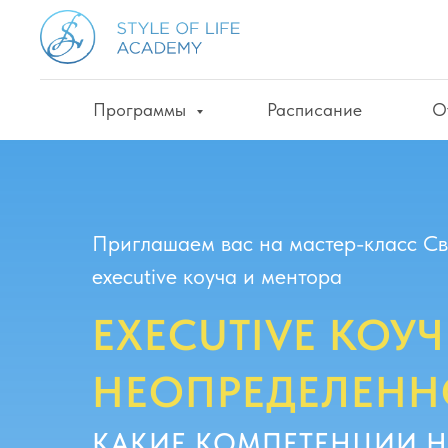
Программы
Расписание
О
Приглашаем вас на мастер-класс С
executive коуча и ментора
EXECUTIVE КОУ
НЕОПРЕДЕЛЕНН
КАКИЕ КОМПЕТЕНЦИИ Н