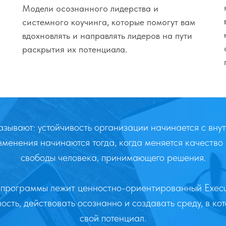
Модели осознанного лидерства и
системного коучинга, которые помогут вам
вдохновлять и направлять лидеров на пути
раскрытия их потенциала.
зывают: устойчивость организации начинается с вну
зменения начинаются тогда, когда меняется качество
свободы человека, принимающего решения.
 программы лежит ценностно-ориентированный Execut
ость, действовать осознанно и создавать среду, в к
свой потенциал.