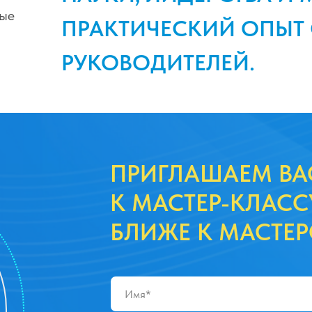
ные
ПРАКТИЧЕСКИЙ ОПЫТ
РУКОВОДИТЕЛЕЙ.
ПРИГЛАШАЕМ ВА
К МАСТЕР-КЛАСС
БЛИЖЕ К МАСТЕР
Эта открытая встреча напр
людей и организаций смогл
, СОВРЕМЕННЫЕ
в меняющемся мире, о том,
ЕРСТВА И
устойчивость и держать ве