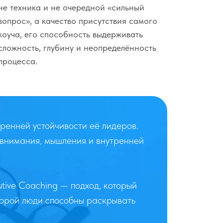
не техника и не очередной «сильный
вопрос», а качество присутствия самого
коуча, его способность выдерживать
сложность, глубину и неопределённость
процесса.
тренней устойчивости её лидеров.
 внимания, мышления и внутренней
ive Coaching — подход, который
оторой люди способны раскрывать