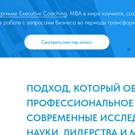
рамме Executive Coaching
, MBA в мире коучинге, соз
 в работе с запросами бизнеса во периоды трансфор
Смотреть мастер-класс
ПОДХОД, КОТОРЫЙ О
ПРОФЕССИОНАЛЬНОЕ 
СОВРЕМЕННЫЕ ИССЛЕ
НАУКИ, ЛИДЕРСТВА И