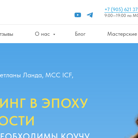
+7 (905) 621 37
9:00—19:00 по М
тзывы
О нас
Блог
Мастерски
ветланы Ланда, МСС ICF,
ЧИНГ В ЭПОХУ
ОСТИ
ЕОБХОДИМЫ КОУЧУ,