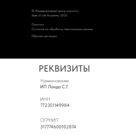
© Международный центр коучинга
Style of Life Academy 2025.
Политик
и
Cогласие на обработку персональных данных
Образец договора
РЕКВИЗИТЫ
Наименование
ИП Ланда С.Г.
ИНН
772351149984
ОГРНИП
317774600102874