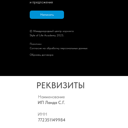
и предложения
Написать
© Международный центр коучинга
Style of Life Academy 2025.
Политик
и
Cогласие на обработку персональных данных
Образец договора
РЕКВИЗИТЫ
Наименование
ИП Ланда С.Г.
ИНН
772351149984