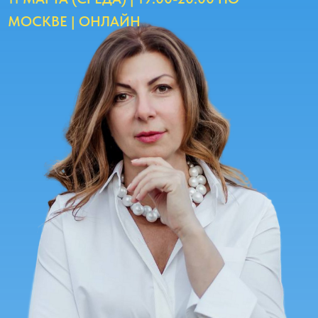
Зарегистрироваться
Количество мест ограничено для
сохранения доверительной
атмосферы
Невозможно принимать решения и
выходить на новый уровень проявленности
из состояния внутреннего дефицита. Рост
бизнеса или доходов требует устойчивого
фундамента — вашей энергетической
емкости.