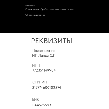
Политик
и
Cогласие на обработку персональных данных
Образец договора
РЕКВИЗИТЫ
Наименование
ИП Ланда С.Г.
ИНН
772351149984
ОГРНИП
317774600102874
БИК
044525593