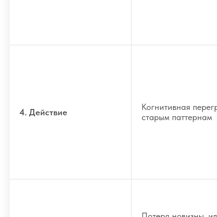
Когнитивная перегр
4. Действие
старым паттернам
Потеря новизны, и