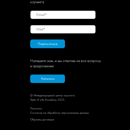
коучинга
Подписаться
Напишите нам, и мы ответим на все вопросы
и предложения
Написать
© Международный центр коучинга
Style of Life Academy 2025.
Политик
и
Cогласие на обработку персональных данных
Образец договора